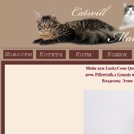
Мейн кун LuckyCoon
Que
дочь
Pillowtalk,s Genesis
Владелец: Этим